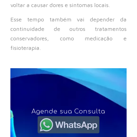
voltar a causar dores e sintomas locais.
Esse tempo também vai depender da
continuidade de outros tratamentos
conservadores, como medicação e
fisioterapia.
Agende sua Consulta