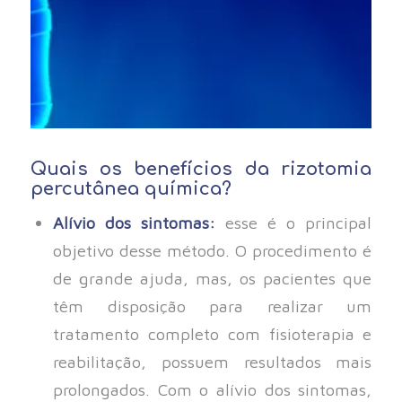
Quais os benefícios da rizotomia
percutânea química?
Alívio dos sintomas:
esse é o principal
objetivo desse método. O procedimento é
de grande ajuda, mas, os pacientes que
têm disposição para realizar um
tratamento completo com fisioterapia e
reabilitação, possuem resultados mais
prolongados. Com o alívio dos sintomas,