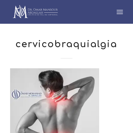
cervicobraquialgia