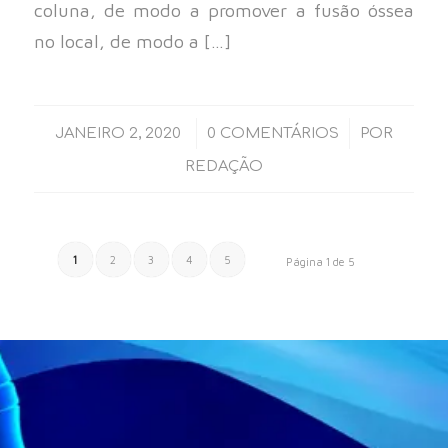
coluna, de modo a promover a fusão óssea
no local, de modo a […]
/
/
JANEIRO 2, 2020
0 COMENTÁRIOS
POR
REDAÇÃO
1
2
3
4
5
Página 1 de 5