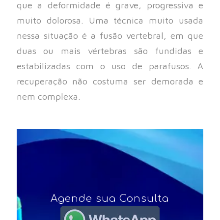
que a deformidade é grave, progressiva e
muito dolorosa. Uma técnica muito usada
nessa situação é a fusão vertebral, em que
duas ou mais vértebras são fundidas e
estabilizadas com o uso de parafusos. A
recuperação não costuma ser demorada e
nem complexa.
Agende sua Consulta